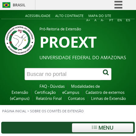
BRASIL
Simplifique!
ACESSIBILIDADE
ALTO CONTRASTE
MAPA DO SITE
A+
A
A-
PT
EN
ES
Comunica BR
Pró-Reitoria de Extensão
PROEXT
Participe
Acesso à informação
Legislação
UNIVERSIDADE FEDERAL DO AMAZONAS
Canais
FAQ - Dúvidas
Modalidades de
Extensão
Certificação
eCampus
Cadastro de externos
(eCampus)
Relatório Final
Contatos
Linhas de Extensão
PÁGINA INICIAL
>
SOBRE OS COMITÊS DE EXTENSÃO
MENU