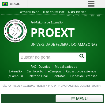
BRASIL
Simplifique!
ACESSIBILIDADE
ALTO CONTRASTE
MAPA DO SITE
A+
A
A-
PT
EN
ES
Comunica BR
Pró-Reitoria de Extensão
PROEXT
Participe
Acesso à informação
Legislação
UNIVERSIDADE FEDERAL DO AMAZONAS
Canais
FAQ - Dúvidas
Modalidades de
Extensão
Certificação
eCampus
Cadastro de externos
(eCampus)
Relatório Final
Contatos
Linhas de Extensão
PÁGINA INICIAL
>
AGENDAS PROEXT
>
PROEXT
>
DPA
>
AGENDA DO(A) DIRETOR(A)
MENU