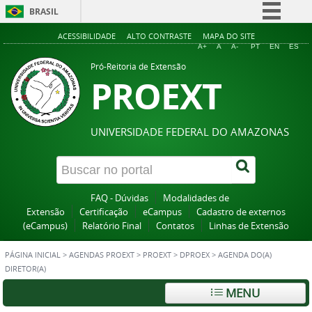
BRASIL
Simplifique!
ACESSIBILIDADE
ALTO CONTRASTE
MAPA DO SITE
A+
A
A-
PT
EN
ES
Comunica BR
Pró-Reitoria de Extensão
PROEXT
Participe
Acesso à informação
Legislação
UNIVERSIDADE FEDERAL DO AMAZONAS
Canais
FAQ - Dúvidas
Modalidades de
Extensão
Certificação
eCampus
Cadastro de externos
(eCampus)
Relatório Final
Contatos
Linhas de Extensão
PÁGINA INICIAL
>
AGENDAS PROEXT
>
PROEXT
>
DPROEX
>
AGENDA DO(A)
DIRETOR(A)
MENU