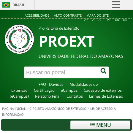
BRASIL
Simplifique!
ACESSIBILIDADE
ALTO CONTRASTE
MAPA DO SITE
A+
A
A-
PT
EN
ES
Comunica BR
Pró-Reitoria de Extensão
PROEXT
Participe
Acesso à informação
Legislação
UNIVERSIDADE FEDERAL DO AMAZONAS
Canais
FAQ - Dúvidas
Modalidades de
Extensão
Certificação
eCampus
Cadastro de externos
(eCampus)
Relatório Final
Contatos
Linhas de Extensão
PÁGINA INICIAL
>
CIRCUITO AMAZÔNICO DE EXTENSÃO
>
LEI DE ACESSO À
INFORMAÇÃO
MENU