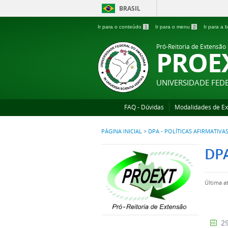
BRASIL
Ir para o conteúdo
1
Ir para o menu
2
Ir para a
Pró-Reitoria de Extensão
PROE
UNIVERSIDADE FE
FAQ - Dúvidas
Modalidades de E
PÁGINA INICIAL
>
DPA - POLÍTICAS AFIRMATIVA
DP
Última a
29