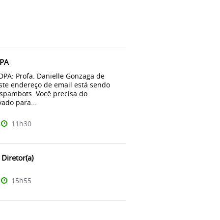
DPA
 DPA: Profa. Danielle Gonzaga de
Este endereço de email está sendo
 spambots. Você precisa do
vado para...
11h30
Diretor(a)
15h55