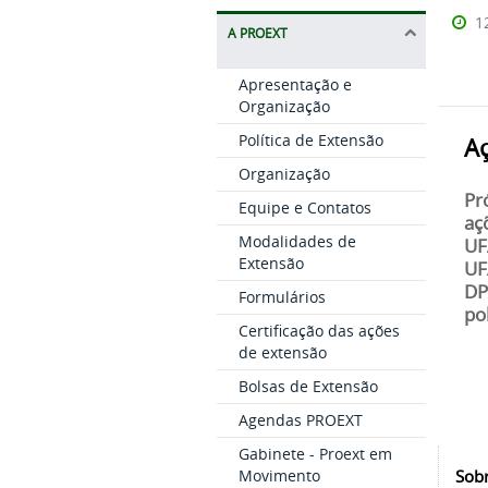
1
A PROEXT
Apresentação e
Organização
Política de Extensão
A
Organização
Pr
Equipe e Contatos
aç
Modalidades de
UF
Extensão
UF
DP
Formulários
pol
Certificação das ações
de extensão
Bolsas de Extensão
Agendas PROEXT
Gabinete - Proext em
Movimento
Sobr