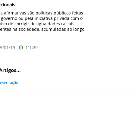
icionais
s afirmativas são políticas públicas feitas
 governo ou pela iniciativa privada com o
tivo de corrigir desigualdades raciais
entes na sociedade, acumuladas ao longo
5/01/19
11h20
rtigos...
esentação