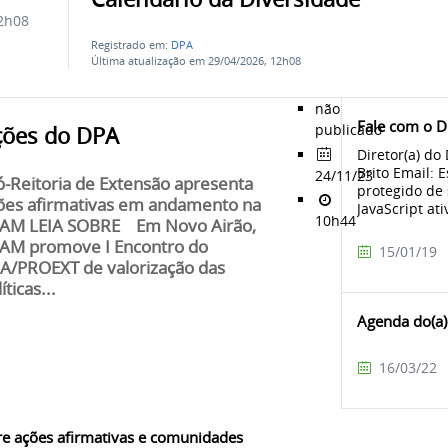
2h08
Registrado em:
DPA
Última atualização em 29/04/2026, 12h08
não
Fale com o 
publicado
ções do DPA
Diretor(a) do
Brito Email: 
24/11/23
ó-Reitoria de Extensão apresenta
protegido de
ões afirmativas em andamento na
JavaScript ati
10h44
AM LEIA SOBRE Em Novo Airão,
AM promove I Encontro do
15/01/19
A/PROEXT de valorização das
íticas...
Agenda do(a) 
16/03/22
e ações afirmativas e comunidades