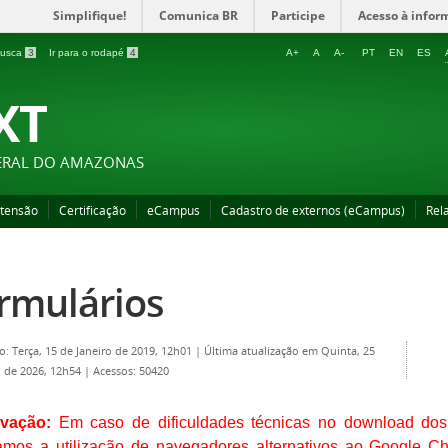
Simplifique!
Comunica BR
Participe
Acesso à infor
 busca
3
Ir para o rodapé
4
A+
A
A-
PT
EN
ES
XT
DERAL DO AMAZONAS
xtensão
Certificação
eCampus
Cadastro de externos (eCampus)
Rela
rmulários
o: Terça, 15 de Janeiro de 2019, 12h01
|
Última atualização em Quinta, 25
 de 2026, 12h54
|
Acessos: 50420
vação:
Em caso de dificuldades técnicas no download dos f
amos a utilização de navegadores alternativos ao Google Ch