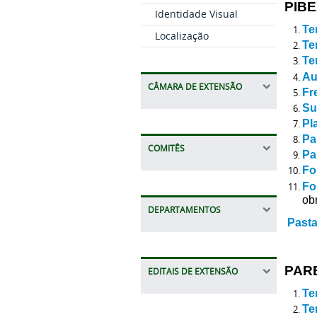
PIB
Identidade Visual
Te
Localização
Te
Te
Au
CÂMARA DE EXTENSÃO
Fr
Su
Pl
Pa
COMITÊS
Pa
Fo
Fo
ob
DEPARTAMENTOS
Pasta
PAR
EDITAIS DE EXTENSÃO
Te
Te