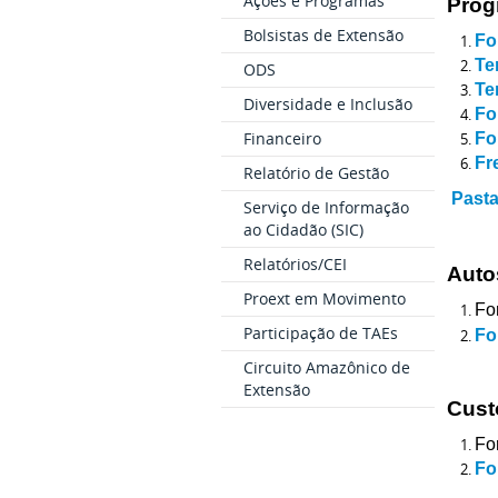
Ações e Programas
Prog
Bolsistas de Extensão
Fo
Te
ODS
Te
Diversidade e Inclusão
Fo
Financeiro
Fo
Fr
Relatório de Gestão
Pasta
Serviço de Informação
ao Cidadão (SIC)
Relatórios/CEI
Auto
Proext em Movimento
Fo
Participação de TAEs
Fo
Circuito Amazônico de
Extensão
Cust
Fo
Fo