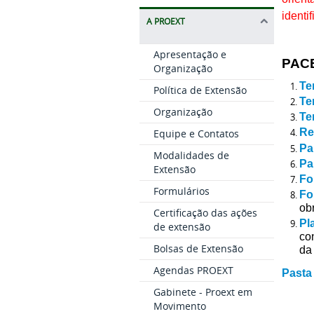
identi
A PROEXT
Apresentação e
PAC
Organização
Te
Política de Extensão
Te
Organização
Te
Re
Equipe e Contatos
Pa
Modalidades de
Pa
Extensão
Fo
Formulários
Fo
ob
Certificação das ações
Pl
de extensão
co
Bolsas de Extensão
da
Agendas PROEXT
Pasta
Gabinete - Proext em
Movimento