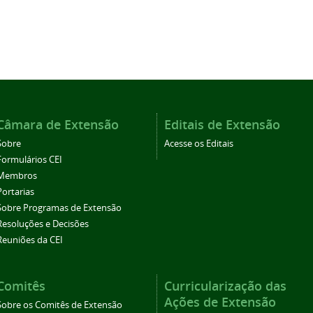
Câmara de Extensão
Editais de Extensão
Sobre
Acesse os Editais
Formulários CEI
Membros
Portarias
Sobre Programas de Extensão
Resoluções e Decisões
Reuniões da CEI
Comitês
Curricularização das
Ações de Extensão
Sobre os Comitês de Extensão