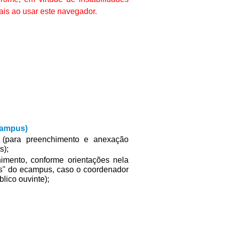
ais ao usar este navegador.
eCampus)
(para preenchimento e anexação
s);
imento, conforme orientações nela
es" do ecampus, caso o coordenador
lico ouvinte);