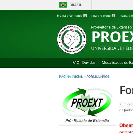
BRASIL
Ir para o conteúdo
1
Ir para o menu
2
Ir para a
Pró-Reitoria de Extensão
PROE
UNIVERSIDADE FE
FAQ - Dúvidas
Modalidades de E
PÁGINA INICIAL
>
FORMULÁRIOS
Fo
Publicad
de Junho
Obser
orient