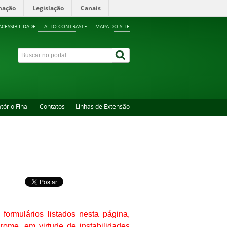
mação
Legislação
Canais
ACESSIBILIDADE
ALTO CONTRASTE
MAPA DO SITE
tório Final
Contatos
Linhas de Extensão
ormulários listados nesta página,
rome, em virtude de instabilidades