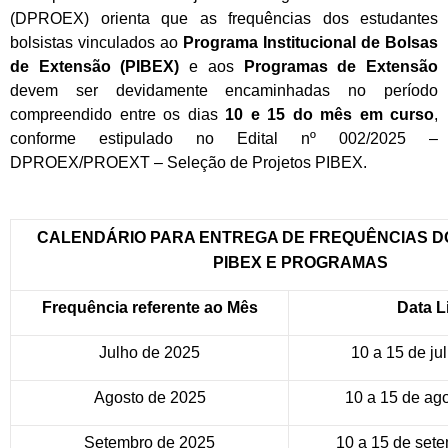
(DPROEX) orienta que as frequências dos estudantes
bolsistas vinculados ao
Programa Institucional de Bolsas
de Extensão (PIBEX)
e aos
Programas de Extensão
devem ser devidamente encaminhadas no período
compreendido entre os dias
10 e 15 do mês em curso
,
conforme estipulado no Edital nº 002/2025 –
DPROEX/PROEXT – Seleção de Projetos PIBEX.
CALENDÁRIO PARA ENTREGA DE FREQUÊNCIAS D
PIBEX E PROGRAMAS
Frequência referente ao Mês
Data L
Julho de 2025
10 a 15 de ju
Agosto de 2025
10 a 15 de ag
Setembro de 2025
10 a 15 de set