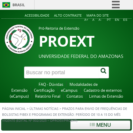
BRASIL
Simplifique!
ACESSIBILIDADE
ALTO CONTRASTE
MAPA DO SITE
A+
A
A-
PT
EN
ES
Comunica BR
Pró-Reitoria de Extensão
PROEXT
Participe
Acesso à informação
Legislação
UNIVERSIDADE FEDERAL DO AMAZONAS
Canais
FAQ - Dúvidas
Modalidades de
Extensão
Certificação
eCampus
Cadastro de externos
(eCampus)
Relatório Final
Contatos
Linhas de Extensão
PÁGINA INICIAL
>
ÚLTIMAS NOTÍCIAS
>
PRAZOS PARA ENVIO DE FREQUÊNCIAS DE
BOLSISTAS PIBEX E PROGRAMAS DE EXTENSÃO: PERÍODO DE 10 A 15 DO MÊS
VIGENTE (EDITAL Nº 002/2025 – DPROEX/PROEXT)
MENU