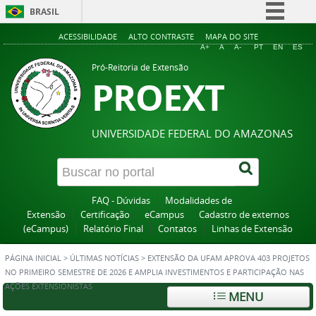
BRASIL
Simplifique!
ACESSIBILIDADE
ALTO CONTRASTE
MAPA DO SITE
A+
A
A-
PT
EN
ES
Comunica BR
Pró-Reitoria de Extensão
PROEXT
Participe
Acesso à informação
Legislação
UNIVERSIDADE FEDERAL DO AMAZONAS
Canais
FAQ - Dúvidas
Modalidades de
Extensão
Certificação
eCampus
Cadastro de externos
(eCampus)
Relatório Final
Contatos
Linhas de Extensão
PÁGINA INICIAL
>
ÚLTIMAS NOTÍCIAS
>
EXTENSÃO DA UFAM APROVA 403 PROJETOS
NO PRIMEIRO SEMESTRE DE 2026 E AMPLIA INVESTIMENTOS E PARTICIPAÇÃO NAS
AÇÕES EXTENSIONISTAS
MENU