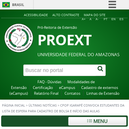
BRASIL
Simplifique!
ACESSIBILIDADE
ALTO CONTRASTE
MAPA DO SITE
A+
A
A-
PT
EN
ES
Comunica BR
Pró-Reitoria de Extensão
PROEXT
Participe
Acesso à informação
Legislação
UNIVERSIDADE FEDERAL DO AMAZONAS
Canais
FAQ - Dúvidas
Modalidades de
Extensão
Certificação
eCampus
Cadastro de externos
(eCampus)
Relatório Final
Contatos
Linhas de Extensão
PÁGINA INICIAL
>
ÚLTIMAS NOTÍCIAS
>
CPOP IGARAPÉ CONVOCA ESTUDANTES DA
LISTA DE ESPERA PARA CADASTRO DE BOLSA E INÍCIO DAS AULAS
MENU