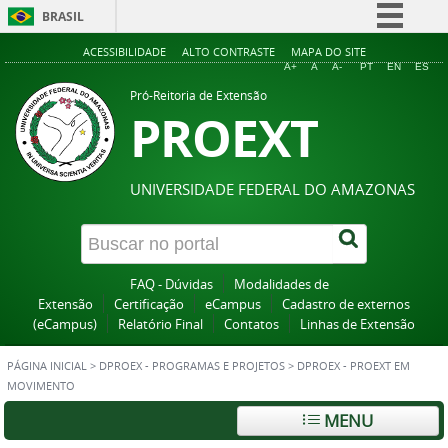
BRASIL
Simplifique!
ACESSIBILIDADE
ALTO CONTRASTE
MAPA DO SITE
A+
A
A-
PT
EN
ES
Comunica BR
Pró-Reitoria de Extensão
PROEXT
Participe
Acesso à informação
Legislação
UNIVERSIDADE FEDERAL DO AMAZONAS
Canais
FAQ - Dúvidas
Modalidades de
Extensão
Certificação
eCampus
Cadastro de externos
(eCampus)
Relatório Final
Contatos
Linhas de Extensão
PÁGINA INICIAL
>
DPROEX - PROGRAMAS E PROJETOS
>
DPROEX - PROEXT EM
MOVIMENTO
MENU